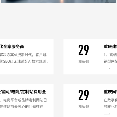
29
优化全案服务商
重庆建
案解决方案AI搜索时代，客户越
1、高
SEO已无法适配AI检索规则，
销型网
2026-06
索不可见等问题。我们提供重
备案配置
案服务，立足大湾区，服务重庆
提供选
等企业。核心服务内容AI意图
统，让
，构建五级意图内容体系，产
系统，
29
业官网/电商/定制站费用全
重庆网
号、积分
、电商平台或品牌定制网站已
在数字
在建站前最关心的问题往往
务转化
2026-06
际上，网站建设的费用差异较
司，但