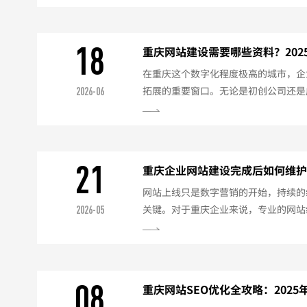
大，从几千元到几十万元不等，主要取
计风格以及开发方式。本文将详细解析
助企业合理规划预算。一、影响网站建
18
重庆网站建设需要哪些资料？20
业展示型网站：适合中小企业，以品牌介
在重庆这个数字化程度极高的城市，企
拓展的重要窗口。无论是初创公司还是
2026-06
整资料，不仅能提高效率，还能确保网
的详细建站资料清单。一、基础必备资
执照（最新年检版）法人身份证正反面
医疗器械、教育培训许可证）域名与备
21
重庆企业网站建设完成后如何维护？
验单法人现场拍照或视频核验（部分服务
网站上线只是数字营销的开始，持续的
关键。对于重庆企业来说，专业的网站
2026-05
能保障网站安全，维持搜索引擎排名。以
方案：一、内容维护（每周/每月）定
每月2-4篇）产品服务信息及时更新案
键词排名监控死链检查与修复内容质量
08
重庆网站SEO优化全攻略：202
月）安全防护安装安全防护插件...