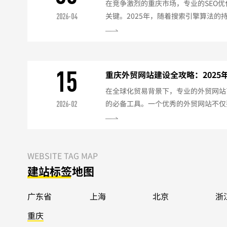
在竞争激烈的重庆市场，专业的SEO
关键。2025年，随着搜索引擎算法的
2026-04
俱进。以下是针对重庆企业的网站SE
略优化重庆本地关键词挖掘使用"重庆+
站建设公司"）分析竞争对手关键词每
首页聚焦核心关键词栏目页布局次级关键
15
重庆外贸网站建设全攻略：202
在全球化贸易背景下，专业的外贸网站
的必备工具。一个优秀的外贸网站不仅
2026-02
际买家的浏览习惯。以下是2025年重
一、外贸网站核心要素多语言支持至少
语、阿拉伯语）专业翻译（避免机器直
设计符合目标市场审美偏好避免中式设
WEBSITE TAG MAP
二、技术架构要求全球访问优化使用美国/
建站标签地图
广东省
上海
北京
浙
重庆