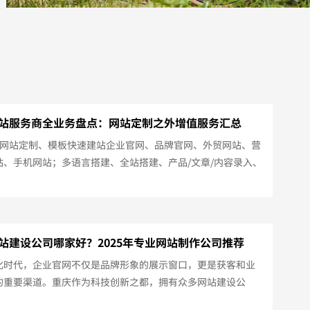
站服务商全业务盘点：网站定制之外增值服务汇总
端网站定制、模板快速建站企业官网、品牌官网、外贸网站、营
站、手机网站；多语言搭建、全站搭建、产品/文章/内容录入、
；2、小程序制作1天专业制作小程序；70+行业，468套模板
择；3、电商商城海量模板，轻松搭建线上商城；万人分销系
更多人帮您卖货！4、门店通（点餐系统）线下门店数字化运营
覆盖众多业务场景；扫码点餐、快递配送、到店自提、排队取
站建设公司哪家好？2025年专业网站制作公司推荐
商城、抽奖拼团....
化时代，企业官网不仅是品牌形象的展示窗口，更是获客和业
的重要渠道。重庆作为科技创新之都，拥有众多网站建设公
如何选择一家专业、靠谱的服务商呢？本文为您推荐重庆优质