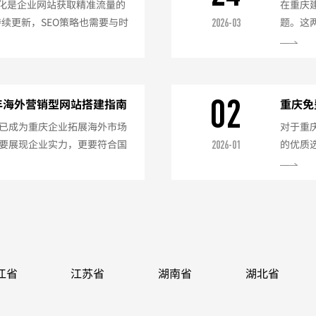
优化是企业网站获取精准流量的
在重庆
持续更新，SEO策略也需要与时
题。这
2026-03
O优化完整方案：一、关键词策
是20
行业"长尾关键词（如"重庆网
核心优势
月更新关键词库关键词布局技巧
维护方
词内容页...
小企业
02
5年海外营销型网站搭建指南
重庆免
功能内置
已成为重庆企业拓展海外市场
对于重
要展现企业实力，更要符合国
的优质
2026-01
庆外贸网站建设的专业指南：
的五大
支持英语+小语种（如西班牙
地服务）
译）语言切换醒目位置国际化
能：优势
计元素产品展示符合国际标准
宽Wi
...
网站Word
江省
江苏省
湖南省
湖北省