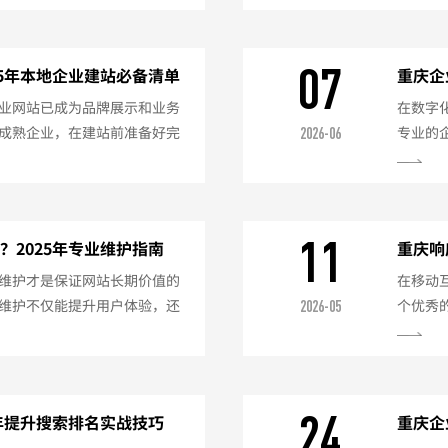
决于网站类型、功能需求、设
的网站
重庆网站建设的市场行情，帮
司？案
设价格的关键因素网站类型企
实力：
07
25年本地企业建站必备清单
重庆企
绍、产...
后服务：
业网站已成为品牌展示和业务
在数字
成熟企业，在建站前准备好完
专业的
2026-06
站质量。以下是针对重庆企业
下是20
料企业资质文件重庆公司营业
天）明
扫描件如有特殊行业资质（如
orC
案材料网站备案信息真实性核
册与备案
11
2025年专业维护指南
重庆响
商要...
备：营业
维护才是保证网站长期价值的
在移动
维护不仅能提升用户体验，还
个优秀
2026-05
下是2025年网站维护的完整
浏览体
期更新内容企业新闻动态（建议
式网站
例展示持续补充SEO优化维护关
统一的
提升二、技术维护（每日/每
操作优
24
5年提升搜索排名实战技巧
重庆企
二、重庆