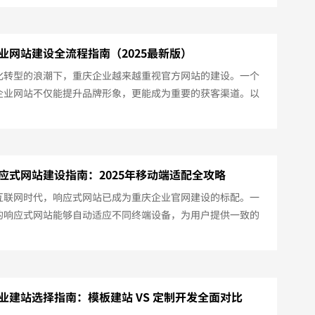
建设公司，并分析选择标准。一、如何选择靠谱的网站建设公
例经验：查看公司过往案例，尤其是同行业的成功项目。技术
是否支持响应式设计、SEO优化、小程序开发等增值服务。售
业网站建设全流程指南（2025最新版）
是否提供长期维护、数据备份、安全...
化转型的浪潮下，重庆企业越来越重视官方网站的建设。一个
企业网站不仅能提升品牌形象，更能成为重要的获客渠道。以
25年重庆企业网站建设的标准流程：一、需求分析与规划（1-3
确网站定位：品牌展示型or营销转化型确定目标受众：B端客户
端用户规划核心功能：基础展示/在线商城/预约系统等二、域名注
（5-20天）注册域名：建议选择.com/.cn后缀重庆备案准
应式网站建设指南：2025年移动端适配全攻略
执照...
互联网时代，响应式网站已成为重庆企业官网建设的标配。一
的响应式网站能够自动适应不同终端设备，为用户提供一致的
验。以下是2025年重庆响应式网站建设的专业指南：一、响应
核心优势多终端适配自动适配PC、平板、手机等不同设备保持
URL，利于SEO优化用户体验升级智能调整布局和字体大小触屏
化维护成本降低只需维护一个网站版本内容更新同步所有终端
业建站选择指南：模板建站 VS 定制开发全面对比
响应式网站建设要点设...