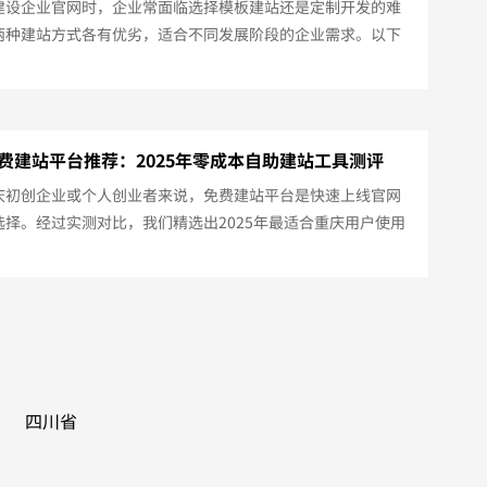
建设企业官网时，企业常面临选择模板建站还是定制开发的难
两种建站方式各有优劣，适合不同发展阶段的企业需求。以下
25年重庆地区两种建站方式的专业对比分析：一、模板建站特点
成本低廉（3000-8000元）上线速度快（3-7天）操作简单，
便适用场景初创企业展示型网站短期活动专题页预算有限的中
重庆本地服务巨网时代、建站之星等平台本地化服务基础SEO
费建站平台推荐：2025年零成本自助建站工具测评
重庆服务器节点...
庆初创企业或个人创业者来说，免费建站平台是快速上线官网
选择。经过实测对比，我们精选出2025年最适合重庆用户使用
免费建站工具：一、主流免费建站平台对比巨网建站（重庆本
提供50+行业模板500MB存储空间绑定二级域名免费版功
：中文操作界面，重庆本地服务器Wix（国际平台）500MB带
x广告展示基础SEO功能免费版功能：优势：设计感强，支持英文
Pre...
四川省