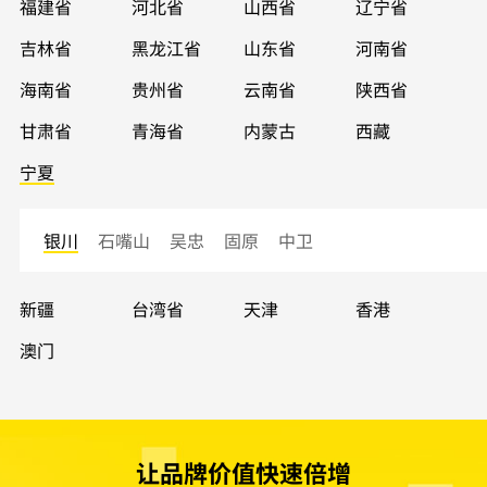
福建省
河北省
山西省
辽宁省
吉林省
黑龙江省
山东省
河南省
海南省
贵州省
云南省
陕西省
甘肃省
青海省
内蒙古
西藏
宁夏
银川
石嘴山
吴忠
固原
中卫
新疆
台湾省
天津
香港
澳门
让品牌价值快速倍增