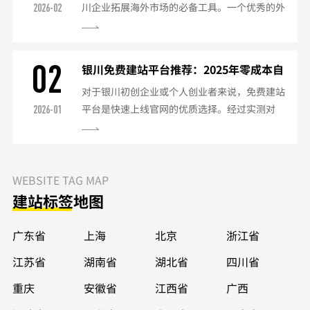
川企业拓展海外市场的必备工具。一个优秀的外
2026-02
算有限的中小企业银川本地服务巨网时代、建站
贸网站不仅要展现企业实力，更要符合国际买家
之星等平台本地化服务基础SEO功能内置银川服
的浏览习惯。以下是2025年银川外贸网站建设的
务器节点...
专业指南：一、外贸网站核心要素多语言支持至
02
银川免费建站平台推荐：2025年零成本自
少支持英语+小语种（如西班牙语、阿拉伯语）
助建站工具测评
对于银川初创企业或个人创业者来说，免费建站
专业翻译（避免机器直译）语言切换醒目位置国
平台是快速上线官网的优质选择。经过实测对
2026-01
际化设计符合目标市场审美偏好避免中式设计元
比，我们精选出2025年最适合银川用户使用的五
素产品展示符合国际标准二、技术架构要求全球
大免费建站工具：一、主流免费建站平台对比巨
访问优化使用美国/...
网建站（银川本地服务）提供50+行业模板
500MB存储空间绑定二级域名免费版功能：优
WEBSITE TAG MAP
势：中文操作界面，银川本地服务器Wix（国际
建站标签地图
平台）500MB带宽Wix广告展示基础SEO功能免
费版功能：优势：设计感强，支持英文网站
广东省
上海
北京
浙江省
WordPre...
江苏省
湖南省
湖北省
四川省
重庆
安徽省
江西省
广西