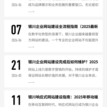
成为品牌展示和业务拓展的重要窗口。无论是初
2026-06
技术实力：是否支持响应式设计、SEO优化、小
创公司还是成熟企业，在建站前准备好完整资
程序开发等增值服务。售后服务：是否提供长期
料，不仅能提高效率，还能确保网站质量。以下
维护、数据备份、安全...
是针对银川企业的详细建站资料清单。一、基础
07
银川企业网站建设全流程指南（2025最新
必备资料企业资质文件银川公司营业执照（最新
版）
在数字化转型的浪潮下，银川企业越来越重视官
年检版）法人身份证正反面扫描件如有特殊行业
方网站的建设。一个专业的企业网站不仅能提升
2026-06
资质（如医疗器械、教育培训许可证）域名与备
品牌形象，更能成为重要的获客渠道。以下是
案材料网站备案信息真实性核验单法人现场拍照
2025年银川企业网站建设的标准流程：一、需求
或视频核验（部分服务商要...
分析与规划（1-3天）明确网站定位：品牌展示
21
银川企业网站建设完成后如何维护？2025
型or营销转化型确定目标受众：B端客户orC端用
年专业维护指南
网站上线只是数字营销的开始，持续的维护才是
户规划核心功能：基础展示/在线商城/预约系统
保证网站长期价值的关键。对于银川企业来说，
2026-05
等二、域名注册与备案（5-20天）注册域名：建
专业的网站维护不仅能提升用户体验，还能保障
议选择.com/.cn后缀银川备案准备：营业执照...
网站安全，维持搜索引擎排名。以下是2025年网
站维护的完整方案：一、内容维护（每周/每
11
银川响应式网站建设指南：2025年移动端
月）定期更新内容企业新闻动态（建议每月2-4
适配全攻略
在移动互联网时代，响应式网站已成为银川企业
篇）产品服务信息及时更新案例展示持续补充