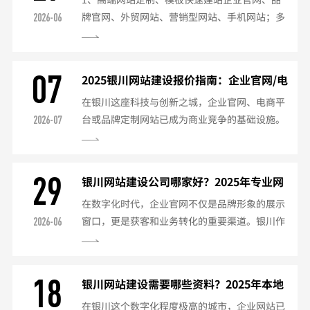
能制造、跨境外贸、消费电子等企业。核心服务
牌官网、外贸网站、营销型网站、手机网站；多
2026-06
内容AI意图语义优化：深度挖掘行业用户检索意
语言搭建、全站搭建、产品/文章/内容录入、备
图，构建五级意图内容体系，产出适配大模型理
案配置；2、小程序制作1天专业制作小程序；
解的结构化...
70+行业，468套模板提供选择；3、电商商城海
07
2025银川网站建设报价指南：企业官网/电
量模板，轻松搭建线上商城；万人分销系统，让
商/定制站费用全解析
在银川这座科技与创新之城，企业官网、电商平
更多人帮您卖货！4、门店通（点餐系统）线下
台或品牌定制网站已成为商业竞争的基础设施。
2026-07
门店数字化运营系统，覆盖众多业务场景；扫码
但许多企业在建站前最关心的问题往往是：“银
点餐、快递配送、到店自提、排队取号、积分商
川网站建设到底多少钱？”实际上，网站建设的
城、抽奖拼团....
费用差异较大，从几千元到几十万元不等，主要
29
银川网站建设公司哪家好？2025年专业网
取决于网站类型、功能需求、设计风格以及开发
站制作公司推荐
在数字化时代，企业官网不仅是品牌形象的展示
方式。本文将详细解析银川网站建设的市场行
窗口，更是获客和业务转化的重要渠道。银川作
2026-06
情，帮助企业合理规划预算。一、影响网站建设
为科技创新之都，拥有众多网站建设公司，但如
价格的关键因素网站类型企业展示型网站：适合
何选择一家专业、靠谱的服务商呢？本文为您推
中小企业，以品牌介绍、产...
荐银川优质的网站建设公司，并分析选择标准。
18
银川网站建设需要哪些资料？2025年本地
一、如何选择靠谱的网站建设公司？案例经验：
企业建站必备清单
在银川这个数字化程度极高的城市，企业网站已
查看公司过往案例，尤其是同行业的成功项目。