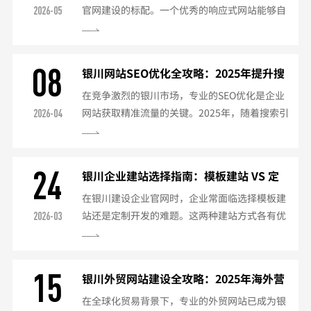
官网建设的标配。一个优秀的响应式网站能够自
2026-05
SEO优化维护关键词排名监控死链检查与修复内
动适应不同终端设备，为用户提供一致的浏览体
容质量提升二、技术维护（每日/每月）安全防
验。以下是2025年银川响应式网站建设的专业指
护安装安全防护插件...
南：一、响应式网站核心优势多终端适配自动适
08
银川网站SEO优化全攻略：2025年提升搜
配PC、平板、手机等不同设备保持统一的URL，
索排名实战技巧
在竞争激烈的银川市场，专业的SEO优化是企业
利于SEO优化用户体验升级智能调整布局和字体
网站获取精准流量的关键。2025年，随着搜索引
2026-04
大小触屏操作优化维护成本降低只需维护一个网
擎算法的持续更新，SEO策略也需要与时俱进。
站版本内容更新同步所有终端二、银川响应式网
以下是针对银川企业的网站SEO优化完整方案：
站建设要点设...
一、关键词策略优化银川本地关键词挖掘使
24
银川企业建站选择指南：模板建站 VS 定
用"银川+行业"长尾关键词（如"银川网站建设公
制开发全面对比
在银川建设企业官网时，企业常面临选择模板建
司"）分析竞争对手关键词每月更新关键词库关
站还是定制开发的难题。这两种建站方式各有优
2026-03
键词布局技巧首页聚焦核心关键词栏目页布局次
劣，适合不同发展阶段的企业需求。以下是2025
级关键词内容页...
年银川地区两种建站方式的专业对比分析：一、
模板建站特点核心优势成本低廉（3000-8000
15
银川外贸网站建设全攻略：2025年海外营
元）上线速度快（3-7天）操作简单，维护方便
销型网站搭建指南
在全球化贸易背景下，专业的外贸网站已成为银
适用场景初创企业展示型网站短期活动专题页预