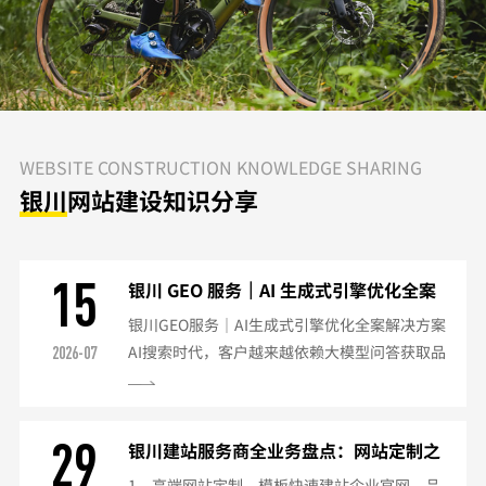
VERSATILE ALL-AROUND BIKE
WEBSITE CONSTRUCTION KNOWLEDGE SHARING
银川
网站建设知识分享
15
银川 GEO 服务｜AI 生成式引擎优化全案
服务商
银川GEO服务｜AI生成式引擎优化全案解决方案
AI搜索时代，客户越来越依赖大模型问答获取品
2026-07
牌信息，传统SEO已无法适配AI检索规则，容易
出现品牌信息缺失、答案错误、检索不可见等问
题。我们提供银川本地化GEO（生成式引擎优
29
银川建站服务商全业务盘点：网站定制之
化）全案服务，立足大湾区，服务银川科创、智
外增值服务汇总
1、高端网站定制、模板快速建站企业官网、品