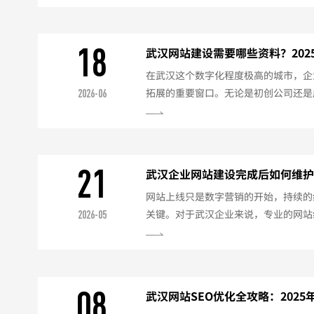
大，从几千元到几十万元不等，主要取
计风格以及开发方式。本文将详细解析
助企业合理规划预算。一、影响网站建
18
武汉网站建设需要哪些资料？20
业展示型网站：适合中小企业，以品牌介
在武汉这个数字化程度极高的城市，企
拓展的重要窗口。无论是初创公司还是
2026-06
整资料，不仅能提高效率，还能确保网
的详细建站资料清单。一、基础必备资
执照（最新年检版）法人身份证正反面
医疗器械、教育培训许可证）域名与备
21
武汉企业网站建设完成后如何维护？
验单法人现场拍照或视频核验（部分服务
网站上线只是数字营销的开始，持续的
关键。对于武汉企业来说，专业的网站
2026-05
能保障网站安全，维持搜索引擎排名。以
方案：一、内容维护（每周/每月）定
每月2-4篇）产品服务信息及时更新案
键词排名监控死链检查与修复内容质量
08
武汉网站SEO优化全攻略：202
月）安全防护安装安全防护插件...