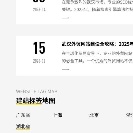
在竞争激烈的武汉市场，专业的SEO
关键。2025年，随着搜索引擎算法的
2026-04
俱进。以下是针对武汉企业的网站SE
略优化武汉本地关键词挖掘使用"武汉+
站建设公司"）分析竞争对手关键词每
首页聚焦核心关键词栏目页布局次级关键
15
武汉外贸网站建设全攻略：202
在全球化贸易背景下，专业的外贸网站
的必备工具。一个优秀的外贸网站不仅
2026-02
际买家的浏览习惯。以下是2025年武
一、外贸网站核心要素多语言支持至少
语、阿拉伯语）专业翻译（避免机器直
设计符合目标市场审美偏好避免中式设
WEBSITE TAG MAP
二、技术架构要求全球访问优化使用美国/
建站标签地图
广东省
上海
北京
浙
湖北省