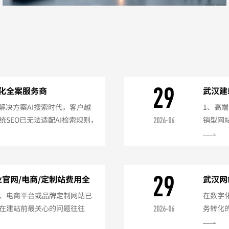
29
优化全案服务商
武汉建
案解决方案AI搜索时代，客户越
1、高
SEO已无法适配AI检索规则，
销型网
2026-06
索不可见等问题。我们提供武
备案配置
案服务，立足大湾区，服务武汉
提供选
等企业。核心服务内容AI意图
统，让
，构建五级意图内容体系，产
系统，
29
业官网/电商/定制站费用全
武汉网
号、积分
、电商平台或品牌定制网站已
在数字
在建站前最关心的问题往往
务转化
2026-06
际上，网站建设的费用差异较
司，但