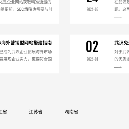
优化是企业网站获取精准流量的
在武汉
持续更新，SEO策略也需要与时
题。这
2026-03
O优化完整方案：一、关键词策
是20
行业"长尾关键词（如"武汉网
核心优势
月更新关键词库关键词布局技巧
维护方
词内容页...
小企业
02
5年海外营销型网站搭建指南
武汉免
功能内置
已成为武汉企业拓展海外市场
对于武
要展现企业实力，更要符合国
的优质
2026-01
汉外贸网站建设的专业指南：
的五大
支持英语+小语种（如西班牙
地服务）
译）语言切换醒目位置国际化
能：优势
计元素产品展示符合国际标准
宽Wi
...
网站Word
江省
江苏省
湖南省