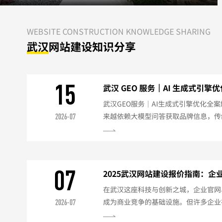
WEBSITE CONSTRUCTION KNOWLEDGE SHARING
武汉
网站建设知识分享
15
武汉 GEO 服务｜AI 生成式引擎
武汉GEO服务｜AI生成式引擎优化全
来越依赖大模型问答获取品牌信息，传统
2026-07
容易出现品牌信息缺失、答案错误、检
汉本地化GEO（生成式引擎优化）全
科创、智能制造、跨境外贸、消费电子
语义优化：深度挖掘行业用户检索意图
07
2025武汉网站建设报价指南：企
出适配大模型理解的结构化...
解析
在武汉这座科技与创新之城，企业官网
成为商业竞争的基础设施。但许多企业
2026-07
是：“武汉网站建设到底多少钱？”实