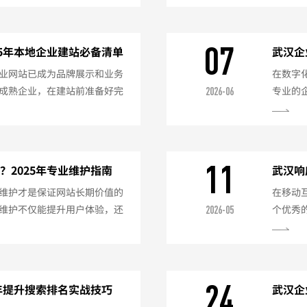
决于网站类型、功能需求、设
的网站
武汉网站建设的市场行情，帮
司？案
设价格的关键因素网站类型企
实力：
07
25年本地企业建站必备清单
武汉企
绍、产...
后服务：
业网站已成为品牌展示和业务
在数字
成熟企业，在建站前准备好完
专业的
2026-06
站质量。以下是针对武汉企业
下是20
料企业资质文件武汉公司营业
天）明
扫描件如有特殊行业资质（如
orC
案材料网站备案信息真实性核
册与备案
11
2025年专业维护指南
武汉响
商要...
备：营业
维护才是保证网站长期价值的
在移动
维护不仅能提升用户体验，还
个优秀
2026-05
下是2025年网站维护的完整
浏览体
期更新内容企业新闻动态（建议
式网站
例展示持续补充SEO优化维护关
统一的
提升二、技术维护（每日/每
操作优
24
5年提升搜索排名实战技巧
武汉企
二、武汉