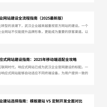
建设公司，并分析选择标准。一、如何选择靠谱的网站建设公
例经验：查看公司过往案例，尤其是同行业的成功项目。技术
是否支持响应式设计、SEO优化、小程序开发等增值服务。售
业网站建设全流程指南（2025最新版）
是否提供长期维护、数据备份、安全...
化转型的浪潮下，武汉企业越来越重视官方网站的建设。一个
企业网站不仅能提升品牌形象，更能成为重要的获客渠道。以
25年武汉企业网站建设的标准流程：一、需求分析与规划（1-3
确网站定位：品牌展示型or营销转化型确定目标受众：B端客户
端用户规划核心功能：基础展示/在线商城/预约系统等二、域名注
（5-20天）注册域名：建议选择.com/.cn后缀武汉备案准
应式网站建设指南：2025年移动端适配全攻略
执照...
互联网时代，响应式网站已成为武汉企业官网建设的标配。一
的响应式网站能够自动适应不同终端设备，为用户提供一致的
验。以下是2025年武汉响应式网站建设的专业指南：一、响应
核心优势多终端适配自动适配PC、平板、手机等不同设备保持
URL，利于SEO优化用户体验升级智能调整布局和字体大小触屏
化维护成本降低只需维护一个网站版本内容更新同步所有终端
业建站选择指南：模板建站 VS 定制开发全面对比
响应式网站建设要点设...