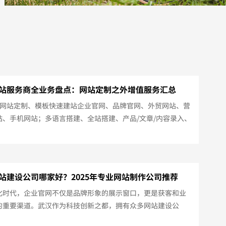
站服务商全业务盘点：网站定制之外增值服务汇总
端网站定制、模板快速建站企业官网、品牌官网、外贸网站、营
站、手机网站；多语言搭建、全站搭建、产品/文章/内容录入、
；2、小程序制作1天专业制作小程序；70+行业，468套模板
择；3、电商商城海量模板，轻松搭建线上商城；万人分销系
更多人帮您卖货！4、门店通（点餐系统）线下门店数字化运营
覆盖众多业务场景；扫码点餐、快递配送、到店自提、排队取
站建设公司哪家好？2025年专业网站制作公司推荐
商城、抽奖拼团....
化时代，企业官网不仅是品牌形象的展示窗口，更是获客和业
的重要渠道。武汉作为科技创新之都，拥有众多网站建设公
如何选择一家专业、靠谱的服务商呢？本文为您推荐武汉优质