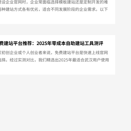
建设企业官网时，企业常面临选择模板建站还是定制开发的难
两种建站方式各有优劣，适合不同发展阶段的企业需求。以下
25年武汉地区两种建站方式的专业对比分析：一、模板建站特点
成本低廉（3000-8000元）上线速度快（3-7天）操作简单，
便适用场景初创企业展示型网站短期活动专题页预算有限的中
武汉本地服务巨网时代、建站之星等平台本地化服务基础SEO
费建站平台推荐：2025年零成本自助建站工具测评
武汉服务器节点...
汉初创企业或个人创业者来说，免费建站平台是快速上线官网
选择。经过实测对比，我们精选出2025年最适合武汉用户使用
免费建站工具：一、主流免费建站平台对比巨网建站（武汉本
提供50+行业模板500MB存储空间绑定二级域名免费版功
：中文操作界面，武汉本地服务器Wix（国际平台）500MB带
x广告展示基础SEO功能免费版功能：优势：设计感强，支持英文
Pre...