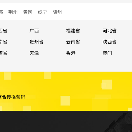
感
荆州
黄冈
咸宁
随州
西省
广西
福建省
河北省
南省
贵州省
云南省
陕西省
湾省
天津
香港
澳门
整合传播营销