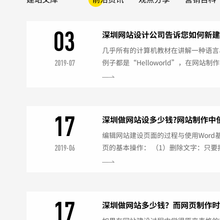
03
深圳网站设计公司告诉您如何新
几乎所有的计算机教材在讲解一种语言
例子都是“Helloworld”，在网
2019-07
是，我们要使用中文，即在网页显示出
动FrontPagee，按照要求，输入
码，选择自己管理的站点。第二步，单
动“FrontPagee22editor”，
17
深圳做网站设多少钱?网站制作中
的，...
编辑网站建设页面的过程与使用Word
页的基本操作： （1）删除文字：只
2019-06
除的文字，按Kelete键即可。（2）
网站设计的字体保持选定状态，然后直
可。（3）插入符号：把鼠标移到你想
“Insert”菜单中的“Symbol”
17
深圳做网站多少钱？而网页制作
符即可。...