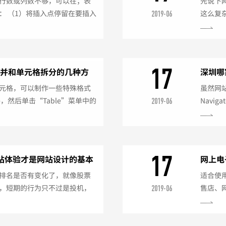
行数或列数不够，可以在；表
先说下
： （1）将插入点停留在要插入
这么复
2019-06
ns(列)”菜单中的
单击工
入行与列)”菜单项，出现对话框。（3）
操作很
“NumberOfColumns(列
单中的“
插入列的位置：...
元格，其
17
合并和单元格拆分的几种方
深圳哪
元格，可以制作一些特殊格式
虽然网站
，然后单击“Table”菜单中的
Navi
2019-06
单项，或单击工具样上的“合并单元
UNIX
个。 48.如何拆分单元格？
时，应
：（1）选定要拆分的单元格，
击编辑
。（2）单击“Tabl...
器不支
17
站体验才是网站设计的基本
网上电
排名是否有变化了，就像股票
适合使
，短期的行为只不过是投机，
售店、
2019-06
有信心。 网站排名是有涨有
上手机
投机的心理，对自己的做法其
网上化
新的排名计算规则，这个规则一
女包店