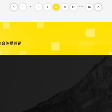
，或是在观察网站的一些表
...
...
购物系
1
6
7
8
9
10
16
<
>
系统等。
整合传播营销