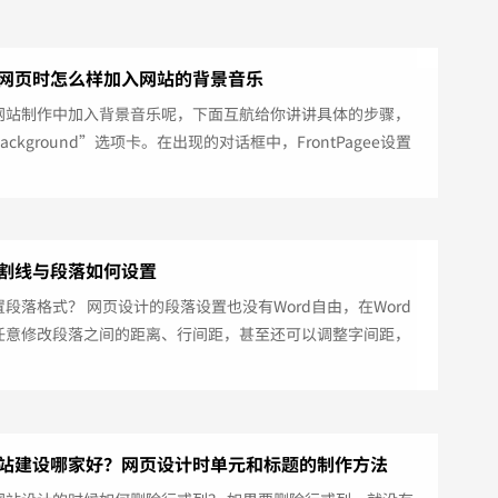
网页时怎么样加入网站的背景音乐
网站制作中加入背景音乐呢，下面互航给你讲讲具体的步骤，
ackground”选项卡。在出现的对话框中，FrontPagee设置
背景颜色，单击“Background”旁边的下拉列表框，从中可
一种背景颜色。如果单击”Browse”按钮，还可以从弹出的文
框中选择一幅事先设计好的背景图像。如果选择
ermark”这个选项，在背景图案就是固定的，不会随着网页的
割线与段落如何设置
动...
段落格式？ 网页设计的段落设置也没有Word自由，在Word
任意修改段落之间的距离、行间距，甚至还可以调整字间距，
页中却没有这么自由。有时希望将段落间距变小，就需要使用
种段落间距，叫作“单间距”。即在每一段结束时，再按回车
果你查看HTML源文件，会发现每一段的结束符变成了。 什么
线？在网页中合理地使用分隔线，网站建设可以让各部分内容
站建设哪家好？网页设计时单元和标题的制作方法
，容易阅读。而...