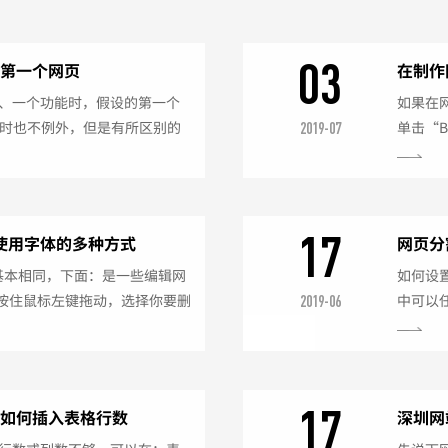
03
建第一个网页
在制作
、一个功能时，假设的第一个
如果在
站制作时也不例外，但是有所区别的
单击“B
2019-07
“你好，我的网页”。首先启
了默认的
站点管理网页初步员的用户名与密
以选择
击工具栏上的浏览器按钮，启
件对话
出现一个空白窗口，如果窗口不是空白
“Wat
17
使用字体的多种方式
网页分
滚动而滚
基本相同，下面：是一些编辑网
如何设置
要按住鼠标左键拖动，选择你要删
中可以
2019-06
替换文字：选择你要替换的文字，
但在网
接输入你要的替换的内容即
另外一
插入符号的位置，点击
键。如
，在弹出的窗口中选择你要插入的字
是分隔
17
时如何插入表格行数
深圳网
主题突出