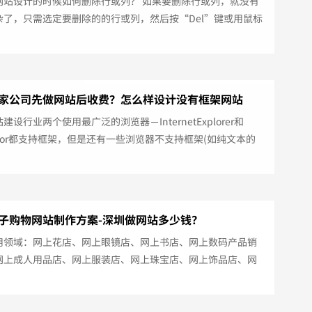
网站设计的时候如何删除行或列？ 如果要删除行或列，就没有
杂了，只需选定要删除的的行或列，然后按“Del”键或用鼠标
具栏上的剪切按钮即可。 如何插入单元或标题？ 插入单元格的
简单，网站建设将插入点放在要插入的地方，单击“Table”菜
InsertCell(插入单元格)”菜单项，在当前位置插入了一个单
它单元格都顺序白平衡。 另外还...
家公司先做网站后收费？怎么样设计没有框架网站
建设行业两个使用最广泛的浏览器－InternetExplorer和
gator都支持框架，但是还有一些浏览器不支持框架(如纯文本的
浏览器Lynx)。虽然这一部分访问者数量微乎其微，但在网站制作
该给使用这些浏览器的人们-—种提示。这就是无框架信息。 单
器底端的“不支持框架”标签我们可以看到编辑器提供给浏览
持框架的访问者的缺省信息。这只是一个简单的页面，它...
子购物网站制作方案-深圳做网站多少钱？
用领域：网上花店、网上眼镜店、网上书店、网上数码产品销
网上成人用品店、网上服装店、网上珠宝店、网上饰品店、网
店、网上茶叶店、网上超市店、银饰批发网、民族工艺品网、
妆品店、网上PC配件店、网上批发店、文化办公用品网、网上
、网店系统、网上商城系统、购物系统、网上购物系统、在线