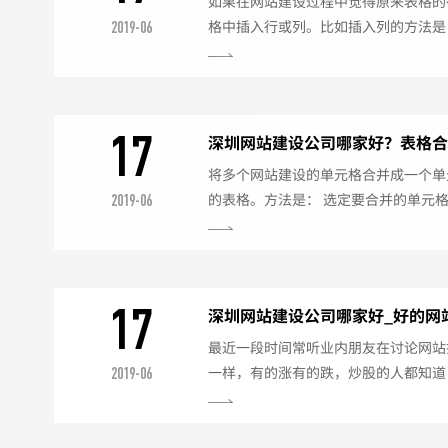
如果在网站建设过程中觉得原来表格的
格中插入行或列。比如插入列的方法是
2019-06
行或列的单元格内.（2）单击“Colum
“InsertRowsOrColumns(插
单击“Columns(列)”单选按钮；（4）在
数)”输入要插入的列数。（5）可以选择
17
深圳网站建设公司哪家好？表格
法
将多个网站建设的单元格合并成一个单
的表格。方法是： 选定要合并的单元格
2019-06
“MergeCells(合并单元格)”菜
格”按钮。就可以将所选单元格合并成一
还可以将一个单元格分成几个，方法是
如果你选定多个，可以将每个单元格都拆开
17
深圳网站建设公司哪家好_好的网
最近一段时间常听业内朋友在讨论网站
一样，有的涨有的跌，炒股的人都知道
2019-06
对某只股票的长期持有说明对这个公司
跌，原因不言自明，有的朋友可能就有
实是没有什么信心。 搜索引擎对有了