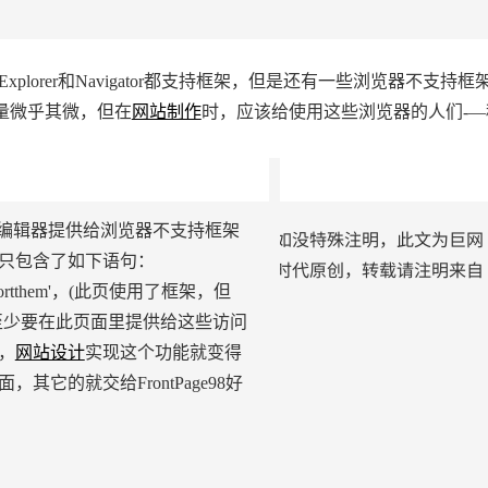
Explorer和Navigator都支持框架，但是还有一些浏览器不支持框
数量微乎其微，但在
网站制作
时，应该给使用这些浏览器的人们-—
到编辑器提供给浏览器不支持框架
如没特殊注明，此文为巨网
只包含了如下语句：
时代原创，转载请注明来自
'tsupportthem'，(此页使用了框架，但
至少要在此页面里提供给这些访问
，
网站设计
实现这个功能就变得
它的就交给FrontPage98好