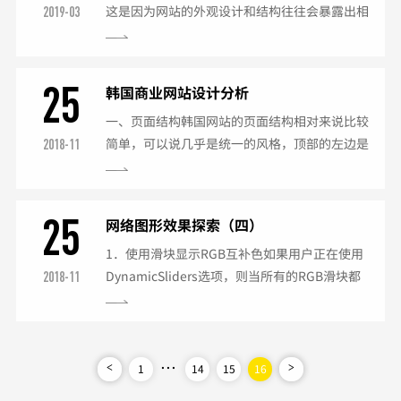
这是因为网站的外观设计和结构往往会暴露出相
2019-03
关信息，例如：怪异的字体，主页内容只有一
栏，有时还是居中格式设计，贫乏的正文、错误
的链接、不同网页的格式各不相同……对于那些
25
韩国商业网站设计分析
希望在网上取得丰厚收益的小企业来说，有许多
一、页面结构韩国网站的页面结构相对来说比较
问题需要考虑，这些问题的核心就是：给访问者
简单，可以说几乎是统一的风格，顶部的左边是
2018-11
以信心！通过网络与你的公司做生意，需要取得
网站的logo，右边就是它的导航栏，和国内网站
每个第一次来访者的信任，他们对你的了解是从
不一样的地方它甚少采用下拉菜单的样式，而是
网站开始的，而且很大程度...
把各级栏目的下级内容放在导航栏的下面。然后
25
网络图形效果探索（四）
下面是个大大的Flash条，再往下就是各个小栏
1．使用滑块显示RGB互补色如果用户正在使用
目的主要内容，如图所示：二、色彩运用韩国设
DynamicSliders选项，则当所有的RGB滑块都
2018-11
计师很多都是科班出生，对色彩的运用非常得
设置为255的时候，用户将会在每一个滑块上都
当，在我们看来有些非常难看的颜色到了他们的
看到一个颜色范围。R滑块显示从白色转变到青
手里很轻易的就搭...
色；G滑块显示从白色转变到洋红色；而B滑块
则显示从白色转变到黄色。为什么滑块会改变颜
...
1
14
15
16
<
>
色呢？PhotoShop的设计者正是在聪明地提醒用