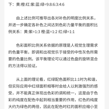
下：黄:橙:红:紫:蓝:绿=9:8:6:3:4:6
由上述比例可推导出各对补色的明度比例关系，
并进一步确定各补色之间达到色彩力量平衡的面积比
例关系：黄:紫=1:3 橙:蓝=1:2 红:绿=1:1
色彩面积比例关系依据的原理是人视觉生理需求
的色量平衡，即调和出视觉乐于接受的中性灰色所需
要的色量比例。该平衡理论可以通过色盘的旋转混合
的方法得以验证。
从上面的理论看，红绿配色面积比1:1时为和谐，
但实际应用中红绿面积相等时会给人以刺激强烈的感
受，并不能真正体现出色彩的调和统一，这是由于色
彩的纯度在配色中起到相当重要的作用，红色的纯度
大约为绿色的两倍，因此在配色时红的面积应缩小至