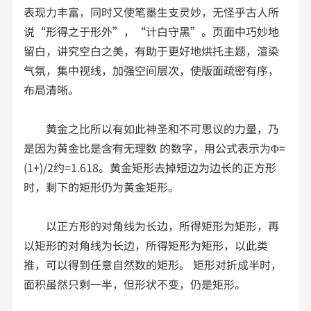
表现力丰富，同时又使笔墨生支灵妙，无怪乎古人所
说“形得之于形外”，“计白守黑”。页面中巧妙地
留白，讲究空白之美，有助于更好地烘托主题，渲染
气氛，集中视线，加强空间层次，使版面疏密有序，
布局清晰。
黄金之比所以有如此神圣和不可思议的力量，乃
是因为黄金比是含有无理数 的数字，用公式表示为Φ=
(1+)/2约=1.618。黄金矩形去掉短边为边长的正方形
时，剩下的矩形仍为黄金矩形。
以正方形的对角线为长边，所得矩形为矩形，再
以矩形的对角线为长边，所得矩形为矩形，以此类
推，可以得到任意自然数的矩形。 矩形对折成半时，
面积虽然只剩一半，但形状不变，仍是矩形。