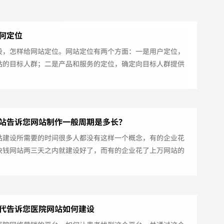
何定位
设，怎样给网站定位。网站定位有两个方面：一是用户定位，
站的目标人群；二是产品和服务的定位，确定向目标人群提供
的产品和服务。用户定位就是明确你的网站要服务的目标用户
而产品定位就是根据用户人群确定网站的产品设计。在网站定
最核心的是用户定位。如何给网站定位一、给网站寻找一个支
希腊著名学者阿米基德曾经说过一句话：“给我一个支点，我
站告诉您网站制作一般周期是多长？
地球”，网络营销其实也一样，要精...
站建设所需要的时间很多人都没有这样一个概念，有的企业花
块钱网站两三天之内就建设好了，而有的企业花了上万网站的
期却要花费几个月的时间，是什么导致网站建设时间不一样呢?
设到底需要多长时间？一般来说定制网站的开发制作周期肯定
模板网站长的，而网站的具体建设时间则是要根据网站的功能
，网站功能越多，网站越大那么网站建设的时间也就越长。网
代告诉您医院网站如何建设
间长短的因素主要有以下三点：一...