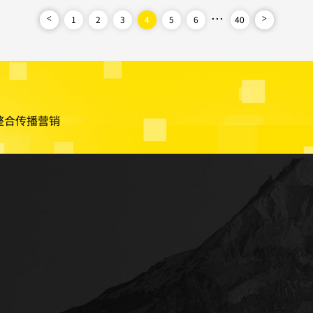
业官方网站。所以掌握网站开
...
学者阿
1
2
3
4
5
6
40
<
>
开发语...
球”，
整合传播营销