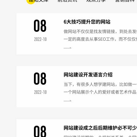
08
6大技巧提升您的网站
做网站不仅仅是找友情链接，到处去发
一定的高度去从事SEO工作，而不仅
2022-10
制、粘贴、再发帖。网络推广的好坏和
的，我们只有在网站建设过程中，网站
负着网站架构设计任务，还要从网站优
人员协通力合作，使网站不仅在外观设
08
网站建设开发语言介绍
擎友好度方面都能够达到一个很好的质量
当下，有很多人想学建网站，比如做一
一个网站展示个人的爱好或者艺术作品
2022-10
事相关工作，再或是业余兼职做网站赚
业高速发展的时代，不管是企业还是个
大，对网站成品要求也越来越高，越来
建设人才来装饰自己的“门面”——企
08
网站建设成之后后期维护必不可
发技术相当重要。那么，网站建设主流的