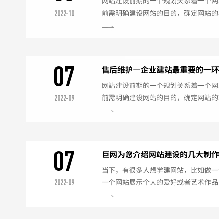
网站建设前期的一个规划关系着一个网
前需明确建设网站的目的，确定网站的
2022-10
分析，只有在网站建设前详细的规划好
的很多问题，使网站建设更能顺利的建
还是需要不断的维护更新。网站后期维
新网站建设好后，不能就是一个空白的
07
售后维护—企业建站最重要的一
更新网站的内容信息，只有内容才是用户
网站建设前期的一个规划关系着一个网
前需明确建设网站的目的，确定网站的
2022-09
分析，只有在网站建设前详细的规划好
的很多问题，使网站建设更能顺利的建
还是需要不断的维护更新。网站后期维
新网站建设好后，不能就是一个空白的
07
巨网为您介绍网站建设的几大制
更新网站的内容信息，只有内容才是用户
当下，有很多人想学建网站，比如做一
一个网站展示个人的爱好或者艺术作品
2022-09
事相关工作，再或是业余兼职做网站赚
业高速发展的时代，不管是企业还是个
大，对网站成品要求也越来越高，越来