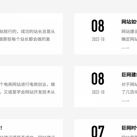
08
网站如
帖就行的，成功的站长总是从
网站建
仅做那些每个站长都会做的复
确定网
2022-10
前期的网站建设也是息息相关
什么样
设计的工作举足轻重，不但肩
是谁，
化推广方面思考，和网站优化
位中，
计，而且在用户体验和搜索引
撑点古
08
巨网建
标准...
就能撬动
个电商网站进行电商创业，做
对于网
，又或是学会网站开发技术从
了几百
2022-10
外快等等。总之，在互联网行
开发周
人对网站建设的需求越来越
网站建
越多的企业不惜高薪聘请网站
是要比
业官方网站。所以掌握网站开
来确定
07
少！
巨网时
开发语...
站建设时