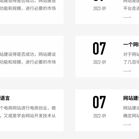
站建设得是否成功，网站建设
网站是
功能和规模，进行必要的市场
平台走
2022-09
，才能避免在网站建设中出现
来到医
设。网站建设成功好后，后期
给他们
护很重要一、网站内容需要更
在的医
框架，需要填充内容，并不断
保持形
07
环
一个网
想要...
患者感到
站建设得是否成功，网站建设
对于网
功能和规模，进行必要的市场
了几百
2022-09
，才能避免在网站建设中出现
开发周
设。网站建设成功好后，后期
网站建
护很重要一、网站内容需要更
是要比
框架，需要填充内容，并不断
来确定
07
作语言
网站建
想要...
站建设时
个电商网站进行电商创业，做
网站建
，又或是学会网站开发技术从
确定网
2022-09
外快等等。总之，在互联网行
什么样
人对网站建设的需求越来越
是谁，
越多的企业不惜高薪聘请网站
位中，