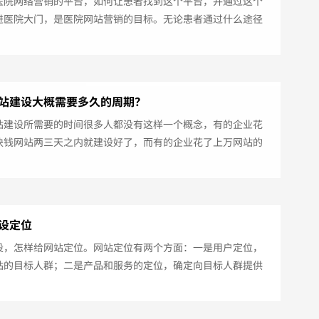
医院网络营销的平台，如何让患者找到这个平台，并通过这个
进医院大门，是医院网站营销的目标。无论患者通过什么途径
院的网站，无论患者对医院是否已经有了解，你都要通过网站
留下深刻的印象。医院网站建设的四大要点1、注重医院形象现
院都有统一的标识，比如VI系统，网站上要和实体医院一致，
象统一。既不能医院很好，网站很差，公立医院一般如此，让
站建设大概需要多久的周期？
医院档次较低，这点事儿也做不...
站建设所需要的时间很多人都没有这样一个概念，有的企业花
块钱网站两三天之内就建设好了，而有的企业花了上万网站的
期却要花费几个月的时间，是什么导致网站建设时间不一样呢?
设到底需要多长时间？一般来说定制网站的开发制作周期肯定
模板网站长的，而网站的具体建设时间则是要根据网站的功能
，网站功能越多，网站越大那么网站建设的时间也就越长。网
设定位
间长短的因素主要有以下三点：一...
设，怎样给网站定位。网站定位有两个方面：一是用户定位，
站的目标人群；二是产品和服务的定位，确定向目标人群提供
的产品和服务。用户定位就是明确你的网站要服务的目标用户
而产品定位就是根据用户人群确定网站的产品设计。在网站定
最核心的是用户定位。一、给网站寻找一个支撑点古希腊著名