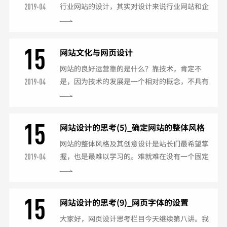
行业网站的设计，其实对设计来说行业网站和企
2019-04
业网站的设计截然不同，对整个网站的创意、风
格、整体框架布局、文字编排、图片的合理利
用，空间的合理安排上面等…有着许多诸多的要
15
网站文化与网页设计
求，需要考虑的面更广，面对的问题也会更多。
网站的良好运营靠的是什么？靠技术，肯定不
对于一名优秀的网站设计师来说不能绝不能放过
是，因为技术的发展是一个相对的概念，不具有
2019-04
任何一点小细节，本篇文章简述的是设计师在做
耐久性，缺乏凝聚力，如果仅仅靠这个，是不能
行业网站时所需考虑的一些问题。一、网站风
维系整个网站发展的。网站其实就是企业，只不
格/创意风格(style)...
过它是提供给自己的客户以不同的产品，即以网
15
网站设计的思考(5)_确定网站的整体风格
页的形式展现给他们浏览、以交互的方式让他们
和创意设计
网站的整体风格及其创意设计是站长们最希望掌
参与等等，既然网站是一个企业就不能回避一个
握，也是最难以学习的。难就难在没有一个固定
2019-04
问题，就是盈利的问题，如果只顾向网站投钱，
的程式可以参照和模仿。给你一个主题，任何两
作亏本生意，是那个网站都不愿意做的事情。所
人都不可能设计出完全一样的网站。当我们
以网络如果要给自己带来回...
说："这个站点很cool，很有个性！"那么，是什
15
网站设计的思考(9)_网页字体的设置
么让你觉得很cool呢？它到底和一般的网站有什
大家好，网页设计思考栏目今天继续第八讲。我
么区别呢？本文试图用最简明的语言来说明：1.