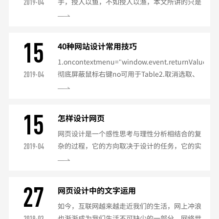
手，授人以鱼，不如授人以渔，本文所讲的只是
2019-04
诉你，也许就是你的排版出现问题了。由于排版
方法和原理，希望大家看完此文，能够从中得到
的不合理，所产生的视觉效果会对读者的眼睛产
些帮助和启发。本文从一个ASP程序员的角度用
生一定的疲劳影响，基本...
大量实例祥细介绍了动态网站如何生成静态页面
15
40种网站设计常用技巧
原理，又从一个采集程序开发者的角度去祥细介
1.oncontextmenu="window.event.returnValue=fa
绍了网站数据采集的原理及功防策略。关于网站
彻底屏蔽鼠标右键no可用于Table2.取消选取、
2019-04
生成静态页面，为了让本文读者容易理解，文内
防止复制3.onpaste="returnfalse"不准粘贴
列举了目前常用的多种生成静态页面的方法，其
4.oncopy="returnfalse;"oncut="returnfalse;"防
中用了很多的实例代码...
止复制5.IE地址栏前换成自己的图标6.可以在收
15
怎样设计网页
藏夹中显示出你的图标7.关闭输入法8.永远都会
网页设计是一个感性思考与理性分析相结合的复
带着框架...
杂的过程，它的方向取决于设计的任务，它的实
2019-04
现依赖于网页的制作。正所谓“功夫在诗外”，
网页设计中最重要的东西，并非在软件的应用
上，而是在我们对网页设计的理解以及设计制作
27
网页设计中的文字运用
的水平上，在于我们自身的美感以及对页面的把
如今，互联网越来越走近我们的生活，网上冲浪
握上。首先，我们要弄清楚网页设计的任务。
也渐渐成为我们生活不可缺少的一部分。网络世
2019-03