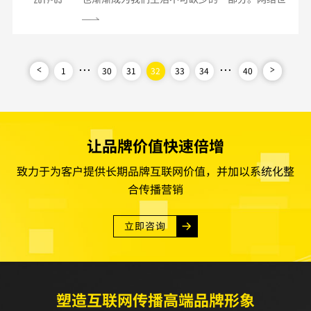
一、设计的任务设计是一种审美活动，成功的设
界五彩缤纷，涌现出大量优秀精美的网页。大量
计作品一般都很艺术化。但艺术只是设计的手
网络信息的呈现，无非就是通过文本、图像、
段，而并非设计的任务。设计的...
Flash动画等，其中，文本是网页中最为重要的
...
设计元素。对于网页设计初学者而言，了解和掌
...
1
30
31
32
33
34
40
<
>
握网页设计中的文字排版设计就显得尤为重要，
下面笔者想谈谈一己之见。文字的格式化1．字
号、字体、行距字号大小可以用不同的方式来计
算，例如磅#quot...
让品牌价值快速倍增
致力于为客户提供长期品牌互联网价值，并加以系统化整
合传播营销
立即咨询
塑造互联网传播高端品牌形象