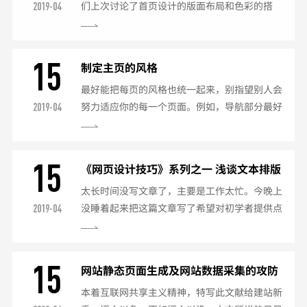
们上次讨论了首页设计的版面布局和色彩的搭
2019-04
风格是什么，如何树立网站风格？2.创意是什
配，今天我们来谈谈字体。●字体(Font)的设置
么，如何产生创意？●风格(style)是抽象的。是
是网页制作新手遇到的第一个难点。如何控制字
指站点...
体大小，如何取消超链接字体的下划线是网友来
15
制定主页的风格
信问得最多的。好，我们来彻底研究一下字体的
最好能把每页的风格也统一起来，别指望别人会
各个方面：○字符集的设定。在查看html文件原
努力适应你的每一个页面。例如，导航部分最好
2019-04
代码时，我们经常可以在文件头和之间看到这么
放在每页相同的位置，否则别人就可能找不着
一句代码：这段代码的作用是什么呢？是否可以
北，最后跑掉。你可能会抱怨别人为什么连这点
删除呢？其实这...
儿的耐性也没有，但面对高昂的上网费，我们是
15
《网页设计技巧》系列之一 浅谈文本排版
耐性不起的。【颜色搭配】颜色搭配，是体现风
太长时间没写文章了，主要是工作太忙。今晚上
格的关键。一般以白色和黑色的背景网页最好
没睡着起来把这篇文章写了希望对初学者提供点
2019-04
做，颜色搭配最方便；亮色与暗色配合，最容易
帮助，同时也在此再次感谢曾经帮助过我的人与
突出画面，如黑与白，红与黑，黄与紫；而近似
我所看书籍的作者们。我们在做网页的时候自己
的颜色的配搭，能给一种柔和...
画的图也不错，自己做的布局也很精致，做的图
15
网站静态页面生成及网站数据采集的攻防
标也很漂亮，第一眼看起来也觉得很漂亮，但是
本着互联网共享主义精神，特写此文献给建站新
看看就觉得不舒服。也不清楚为什么，这里我告