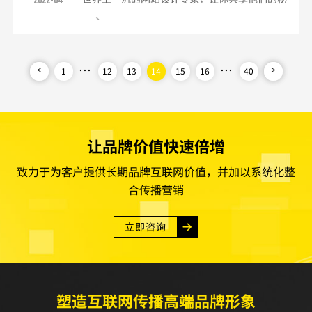
伴、您的供应商等。您可以通过以下方法添加：
密，告诉你：使网站赋予情趣的诀窍、应该避免
登录阿里助手点击阿里助手页面左边导航条中
做什么、应使用什么工具软件以及他们喜爱和厌
的"网站管理"点击"橱...
恶的网站。01明确内容如果你想成为一个网站设
...
计者，并正想建一个网站的话，首先应该考虑网
...
1
12
13
14
15
16
40
<
>
站建设的内容，包括网站功能和你的用户需要什
么。你的整个设计都应该围绕这些方面来进行。
02抓住用户如果用户不能够迅速地进入你的网
站，或操作不便捷，网...
让品牌价值快速倍增
致力于为客户提供长期品牌互联网价值，并加以系统化整
合传播营销
立即咨询
塑造互联网传播高端品牌形象