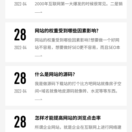
2000年互联网第一大爆发的时候很常见。二是销
2022-04
售型，这在2005年以后比较流行。宣传型的作用
和价值通常不是显而易见的，那时更多的是看一
个公司有没有自己的网站，而不管网站本身怎
28
网站的权重受到哪些因素影响?
样，很多时候以公司是否有网站来衡量这个公司
网站的权重受到哪些因素影响?想要做一个好网
的实力，有则上天堂，无则下地狱，这是量的概
站不容易，想要做好SEO更不容易，而且SEO本
2022-04
念；销售型的作用很明显，但很多公司过高估计
就是一个慢工出精品的活，所以站长们在运营网
了当时网络的力量，在遭受失败的重创之后，反
站时，不能只是简单的带来IP，而是要留住IP，
而对网站失去了信心...
留住客户。要知道影响网站的权重有哪些因素，
28
什么是网站的源码？
那么要先弄清楚网站的权重到底是什么？权重是
我是做源码下载站的打个比方吧网站就像房子空
指网站在搜索引擎（SE）中的重要性，权威性；
间+域名就像地皮源码就像砖、水泥等等东西。
2022-04
搜索引擎（SE）给一个网站的一种待遇，英文即
源码其实是内核要做漂亮的网站还得有符合源码
为PageStrength。但是大家要区别对待网站权...
内核规则的模板模板相对简单不同的人设计的模
板不一样的就像不一样的建筑师做出来的房子可
28
怎样才能提高网站的浏览点击率
定不一样怎样得到一个网站的源码？其实一般分
所谓企业网站，就是企业在互联网上进行网络建
为：一是该网站建设是搞开发的源代码开源，第