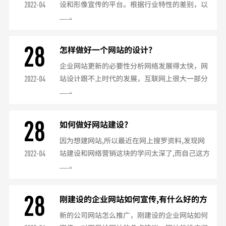
设和形像宣传的平台。根据行业特性的差别，以
2022-04
二个你知道对方的内核对应模板文件下载不过这
及企业的建站目的和主要目标群体的不同，大致
种可能性很小的最后是拿下该网站的服务器也就
可以把企业网站分为：·基本信息型：主要面向
是所谓的黑客了这个更不...
客户、业界人士或者普通浏览者，以介绍企业的
28
怎样做好一个网站的设计?
基本资料、帮助树立企业形象为主；也可以适当
企业网站更新的必要性分析网络发展得太快，网
提供行业内的新闻或者知识信息。这种类型网站
站设计跟不上时代的发展，互联网上很大一部分
2022-04
通常也被形象的比喻为企业的"WEBCatalog"。
企业网站缺乏设计思想，没有个性，并没有体现
·电子商务型：主要面向供应商、客户或者企业
企业文化，还远远停留在几年前的水平，颇具设
产品（服务）...
计思想、富于企业文化信息、令人流连忘返、过
28
如何做好网站建设?
目难忘、能够起到营销作用的的网站更是凤毛麟
因为想建网站,所以最近在网上搜罗资料,发现网
角。随着网络的发展，人们的鉴赏力也越来越
站建设和网络营销这块的学问太深了,而自己这方
2022-04
高，对于网站的设计也越来越在意，我们的网站
面的知识此时显的那么的匮乏.提供服务的网络公
应该不仅仅是信息的简单罗列，否则就会很容易
司跟你讲的天花乱坠,自己却一头雾水,不知道哪
被淹没在浩如烟海的互联网...
是重点.诚请高手帮我指点指点网站建设方面有哪
28
刚建设的企业网站如何宣传,有什么好的方
些注意点?做好网站其实掌握三点就可以了：一
法？
新的公司网站怎么推广，刚建设的企业网站如何
个是网站的交互体验，说白了就是让浏览网站的