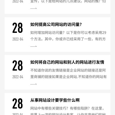
宣传，以下是给网站的几点建议。网站的推广归
2022-04
客户觉得好用，不会因为缺少了哪些功能或者哪
根结底也就是以下几种，，但我想说的是，首
些功能做得不够好，而影响了客户对你网站的印
先，你的网站一定要有特色，如果你的网站是下
象，从而影响...
载站，那不用说了，网页浏览和下载的速度一定
28
如何提高公司网站的访问量？
要保证，最好是不要盗连，如果那样的话，你就
如何增加网站访问量？以下是你可以考虑采用29
别弄了，都是给别人工作呢，废话不说了，简单
个方法。其中，你或许已经采用了一些，有的方
2022-04
说一下网站的推广。1，最主要的当然是登录百
法你可能忘了采用，还有一些是你从来没有听说
度，google等搜索。2，做友情连接，这个其实
过的。总之，在这里你可以了结到当前各种有效
很重要，但是不会给...
的网站推广方法。首先你要了解，网站推广是一
28
如何将自己的网站和别人的网站进行友情
个长期而且系统的过程，需要制定明确的目标和
连接?
不知道你说的友情链接是企业网站的链接还是阿
计划，并做好相应的准备。以网站最重要的关键
里商铺的链接如果是企业网站.不知道你的网站有
2022-04
词在主要搜索引擎中排名领先，这是搜索引擎推
没有设置友情链接的模块如果是诚信通商铺设置
广中最重要的策略。搜索引擎的搜索机器人会自
步骤如下登录阿里助手网站建设管理友情链接进
动搜索网页内容，因此...
入就可以设置了什么是"友情链接"？如何添
28
从事网站设计要学些什么啊
加？"友情链接"是您比较感兴趣，同时也希望您
网站中有哪些关键技巧？有哪些陷阱？在这里，
的客户可以去浏览的网站地址，比如您的合作伙
世界上一流的网站设计专家，让你共享他们的秘
2022-04