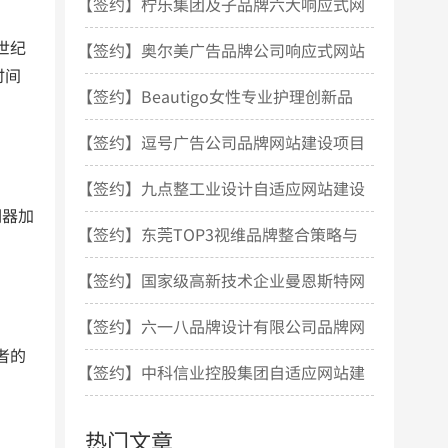
站设计项目开发
【签约】柠乐集团及子品牌六大响应式网
世纪
站建设项目
【签约】奥尔美广告品牌公司响应式网站
时间
建设项目
【签约】Beautigo女性专业护理创新品
牌网站建设项目
【签约】逗号广告公司品牌网站建设项目
【签约】九点整工业设计自适应网站建设
调器加
项目
【签约】东莞TOP3视维品牌整合策略与
设计机构网站建设
【签约】国家级高新技术企业曼恩斯特网
站建设项目
【签约】六一八品牌设计有限公司品牌网
者的
站建设项目
【签约】中科信业控股集团自适应网站建
设项目
热门文章