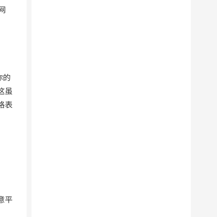
网
你的
这虽
格表
意平