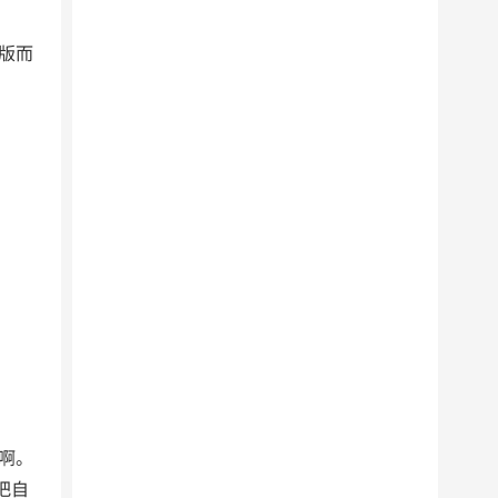
版而
啊。
把自