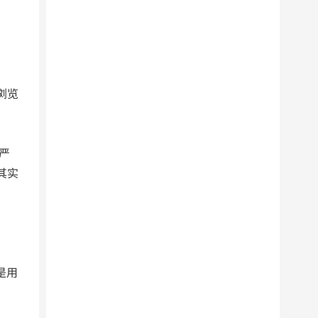
浏览
严
其实
是用