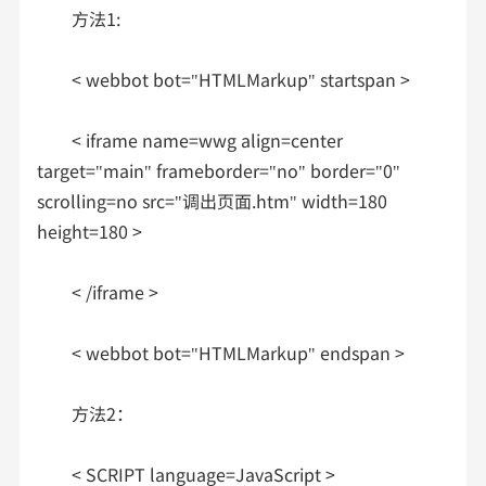
方法1:
< webbot bot="HTMLMarkup" startspan >
< iframe name=wwg align=center
target="main" frameborder="no" border="0"
scrolling=no src="调出页面.htm" width=180
height=180 >
< /iframe >
< webbot bot="HTMLMarkup" endspan >
方法2：
< SCRIPT language=JavaScript >