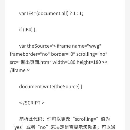
var IE4=(document.all) ? 1 : 1;
if (IE4) {
var theSource='< iframe name="wwg"
frameborder="no" border="0" scrolling="no"
src="调出页面.htm" width=180 height=180 ><
/iframe >'
document.write(theSource) }
< /SCRIPT >
简析此代码：你可以更改“scrolling=”值为
“yes”或者“no”来决定是否显示滚动条；可以通