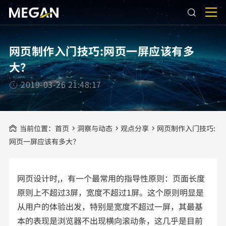
网页制作入门技巧:网页一屏应该有多
大？
2019-03-26 21:48:17
当前位置：
首页
洞察与动态
观点分享
网页制作入门技巧:
网页一屏应该有多大？
网页设计时,，有一个最常用的指导性原则：页面长度
原则上不超过3屏，宽度不超过1屏。这个原则明显是
从用户的体验出发，特别是宽度不超过一屏，其最基
本的表现是浏览器不出现横向滚动条，这几乎是目前