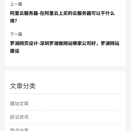
上一篇
阿里云服务器-在阿里云上买的云服务器可以干什么
用？
下一篇
罗湖网页设计-深圳罗湖做网站哪家公司好，罗湖网站
建设
文章分类
建站文库
前沿资讯
观点分享