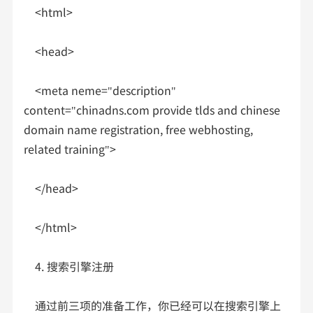
<html>
<head>
<meta neme="description"
content="chinadns.com provide tlds and chinese
domain name registration, free webhosting,
related training">
</head>
</html>
4. 搜索引擎注册
通过前三项的准备工作，你已经可以在搜索引擎上