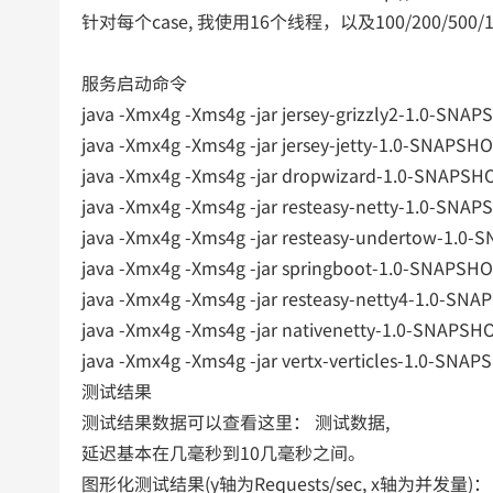
针对每个case, 我使用16个线程，以及100/200/500
服务启动命令
java -Xmx4g -Xms4g -jar jersey-grizzly2-1.0-SNAP
java -Xmx4g -Xms4g -jar jersey-jetty-1.0-SNAPSHO
java -Xmx4g -Xms4g -jar dropwizard-1.0-SNAPSHO
java -Xmx4g -Xms4g -jar resteasy-netty-1.0-SNAP
java -Xmx4g -Xms4g -jar resteasy-undertow-1.0-
java -Xmx4g -Xms4g -jar springboot-1.0-SNAPSHOT
java -Xmx4g -Xms4g -jar resteasy-netty4-1.0-SNA
java -Xmx4g -Xms4g -jar nativenetty-1.0-SNAPSHO
java -Xmx4g -Xms4g -jar vertx-verticles-1.0-SNAPS
测试结果
测试结果数据可以查看这里： 测试数据,
延迟基本在几毫秒到10几毫秒之间。
图形化测试结果(y轴为Requests/sec, x轴为并发量)：