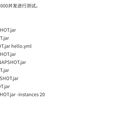
/1000并发进行测试。
SHOT.jar
T.jar
T.jar hello.yml
SHOT.jar
SNAPSHOT.jar
.jar
PSHOT.jar
T.jar
HOT.jar -instances 20