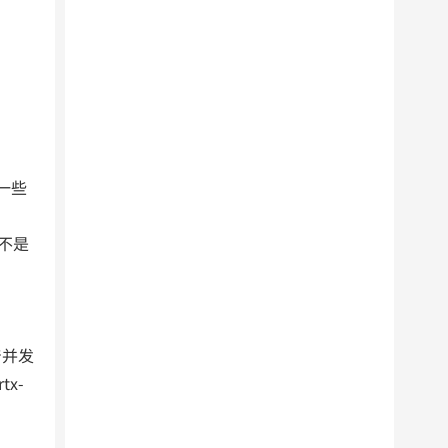
好一些
果不是
着并发
x-