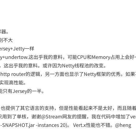
E容器。
能差别不大
rsey+Jetty一样
STEasy+undertow.这出乎我的意料，可能CPU和Memory占用上会
netty3，这出乎我的意料。或许因为Netty线程池的改变。
tp router的逻辑，另一方面也显示了Netty框架的优秀。如
ty实现高性能。
性能只有Jersey的一半。
ambda语法，也提供了其它语言的支持，但是性能看起来不是太好，而且随
只用到了单核，谢谢@Stream网友的提醒，我在代码中增加了vert
1.0-SNAPSHOT.jar -instances 20)。 Vert.x性能也不错。@heng