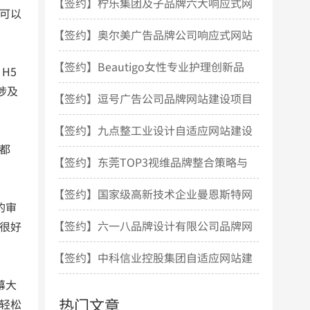
站设计项目开发
【签约】柠乐集团及子品牌六大响应式网
可以
站建设项目
【签约】奥尔美广告品牌公司响应式网站
建设项目
【签约】Beautigo女性专业护理创新品
H5
涉及
牌网站建设项目
【签约】逗号广告公司品牌网站建设项目
【签约】九点整工业设计自适应网站建设
都
项目
【签约】东莞TOP3视维品牌整合策略与
设计机构网站建设
【签约】国家级高新技术企业曼恩斯特网
的审
站建设项目
【签约】六一八品牌设计有限公司品牌网
很好
站建设项目
【签约】中科信业控股集团自适应网站建
幕大
设项目
热门文章
轻松