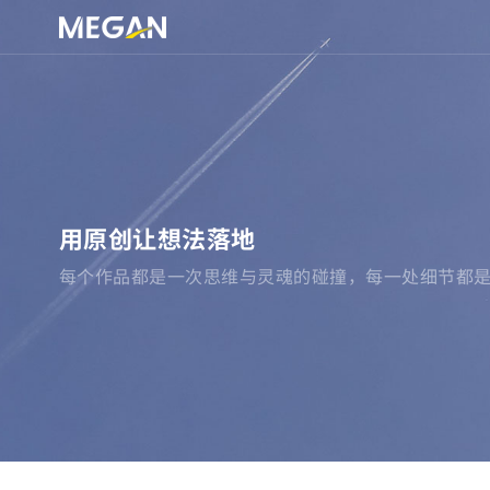
用原创让想法落地
每个作品都是一次思维与灵魂的碰撞，每一处细节都