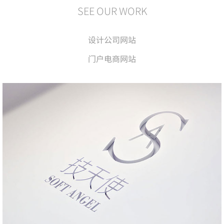
SEE OUR WORK
设计公司网站
门户电商网站
六意品牌设计
企业品牌整体规划与设计，打造强势国际化个性
品牌形象