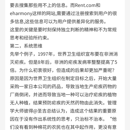
要去搜集那些用不上的信息。而Rent.com和
eharmony这样的网站,需要通过注册搜索到用户的很
多信息,这些信息可以为用户提供差异化的服务。
这里的关键是要时刻保持独立判断的精神和不为常规
思考和经验所约束。
第二，系统思维
先举个例子，1997年，世界卫生组织宣布要在非洲消
灭疟疾。但是8年后，非洲的疟疾发病率整整提高了5
倍。为什么初衷很好，但造成的后果却更加严重呢？
原因是因为世界卫生组织在制定目标之后，开始大量
采购一家日本公司的药品，导致当地生产疟疾药物的
厂商倒闭，并进而导致当地一种可以治疗疟疾的植物
无人种植，结果预防疟疾的天然药物由此消失。管理
学大师彼得@圣吉总结认为，造成这个结果的重要原
因在于没有作出系统性的思考，只治标不治本。“他
们没有看到种棉花的农民也在其中起作用，更没有意