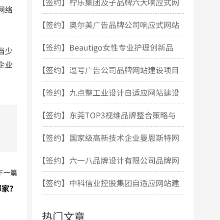
站设计项目开发
【签约】柠乐集团及子品牌六大响应式网
网络
站建设项目
【签约】奥尔美广告品牌公司响应式网站
建设项目
【签约】Beautigo女性专业护理创新品
当少
企业
牌网站建设项目
【签约】逗号广告公司品牌网站建设项目
【签约】九点整工业设计自适应网站建设
项目
【签约】东莞TOP3视维品牌整合策略与
设计机构网站建设
【签约】国家级高新技术企业曼恩斯特网
站建设项目
【签约】六一八品牌设计有限公司品牌网
下一篇
站建设项目
【签约】中科信业控股集团自适应网站建
哪家？
设项目
热门文章